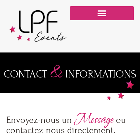
NOS SERVICES SUR-MESURE
NOS DIFFÉRENTES STRUCTURES
&
CONTACT
INFORMATIONS
Message
Envoyez-nous un
ou
contactez-nous directement.