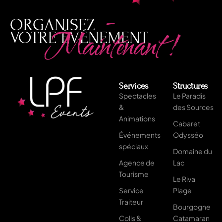
-
ORGANISEZ
Maintenant !
VOTRE ÉVÉNEMENT
Services
Structures
Spectacles
Le Paradis
&
des Sources
Animations
Cabaret
Événements
Odysséo
spéciaux
Domaine du
Agence de
Lac
Tourisme
Le Riva
Service
Plage
Traiteur
Bourgogne
Colis &
Catamaran