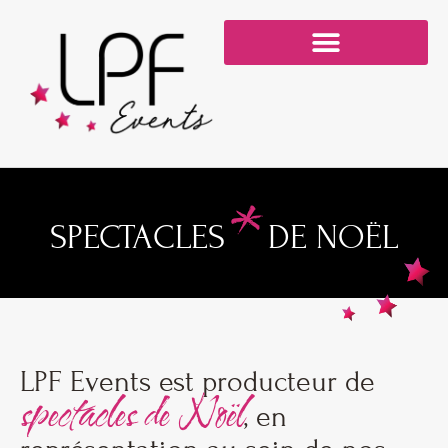
NOS SERVICES SUR-MESURE
NOS DIFFÉRENTES STRUCTURES
*
SPECTACLES
DE NOËL
LPF Events est producteur de
spectacles de Noël
, en